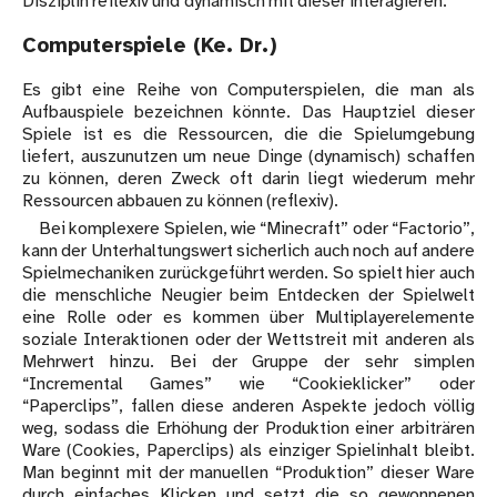
Disziplin reflexiv und dynamisch mit dieser interagieren.
Computerspiele (Ke. Dr.)
Es gibt eine Reihe von Computerspielen, die man als
Aufbauspiele bezeichnen könnte. Das Hauptziel dieser
Spiele ist es die Ressourcen, die die Spielumgebung
liefert, auszunutzen um neue Dinge (dynamisch) schaffen
zu können, deren Zweck oft darin liegt wiederum mehr
Ressourcen abbauen zu können (reflexiv).
Bei komplexere Spielen, wie “Minecraft” oder “Factorio”,
kann der Unterhaltungswert sicherlich auch noch auf andere
Spielmechaniken zurückgeführt werden. So spielt hier auch
die menschliche Neugier beim Entdecken der Spielwelt
eine Rolle oder es kommen über Multiplayerelemente
soziale Interaktionen oder der Wettstreit mit anderen als
Mehrwert hinzu. Bei der Gruppe der sehr simplen
“Incremental Games” wie “Cookieklicker” oder
“Paperclips”, fallen diese anderen Aspekte jedoch völlig
weg, sodass die Erhöhung der Produktion einer arbiträren
Ware (Cookies, Paperclips) als einziger Spielinhalt bleibt.
Man beginnt mit der manuellen “Produktion” dieser Ware
durch einfaches Klicken und setzt die so gewonnenen