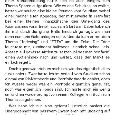
einer Steuererklärung hatte sich da auch einiges zum
Thema Sparen aufgetürmt. Wie es das Schicksal so wollte,
hatten wir neulich eine kleine Reunion vom Studium, wobei
einer meiner alten Kollegen, der mittlerweile in Frankfurt
bei einer kleinen Finanzklitsche den Untergang des
Kapitalismus vorantreibt, auch am Start war. Dabei habe ich
ihn mal durch die grüne Brille hindurch gefragt, wie man
denn nun sein Geld anlegen solle. Und da kam er mit dem
Thema “Indexing” und “ETFs” um die Ecke. Die Idee
leuchtete mir, zumindest halbwegs, ziemlich schnell ein.
Anstatt auf gewisse Aktien zu setzen, bildet man “einfach”
einen Aktienindex nach und wartet, dass der Markt es
einfach regelt.
Doch irgendwie trieb es mich um, wie das eigentlich alles
funktioniert. Zwar hatte ich im Verlauf vom Studium schon
einmal von Risikotheorie und Portfoliotheorie gehört, doch
ich wusste weder was ein Portfolio eigentlich genau ist,
noch was eigentlich Fonds sind. Ich hörte mich ein wenig
um und mir wurde prompt von einem Kollegen ein Buch zum
Thema ausgeliehen.
Was habe ich nun also gelernt? Letztlich basiert die
Überlegenheit von passivem Investieren mit Indexing auf