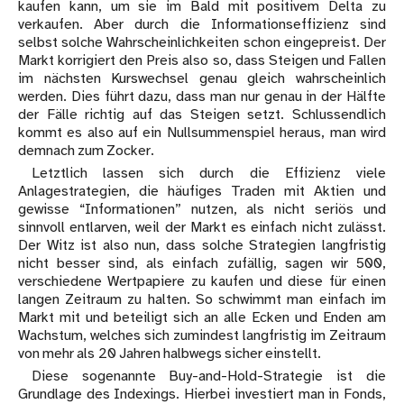
kaufen kann, um sie im Bald mit positivem Delta zu
verkaufen. Aber durch die Informationseffizienz sind
selbst solche Wahrscheinlichkeiten schon eingepreist. Der
Markt korrigiert den Preis also so, dass Steigen und Fallen
im nächsten Kurswechsel genau gleich wahrscheinlich
werden. Dies führt dazu, dass man nur genau in der Hälfte
der Fälle richtig auf das Steigen setzt. Schlussendlich
kommt es also auf ein Nullsummenspiel heraus, man wird
demnach zum Zocker.
Letztlich lassen sich durch die Effizienz viele
Anlagestrategien, die häufiges Traden mit Aktien und
gewisse “Informationen” nutzen, als nicht seriös und
sinnvoll entlarven, weil der Markt es einfach nicht zulässt.
Der Witz ist also nun, dass solche Strategien langfristig
nicht besser sind, als einfach zufällig, sagen wir 500,
verschiedene Wertpapiere zu kaufen und diese für einen
langen Zeitraum zu halten. So schwimmt man einfach im
Markt mit und beteiligt sich an alle Ecken und Enden am
Wachstum, welches sich zumindest langfristig im Zeitraum
von mehr als 20 Jahren halbwegs sicher einstellt.
Diese sogenannte Buy-and-Hold-Strategie ist die
Grundlage des Indexings. Hierbei investiert man in Fonds,