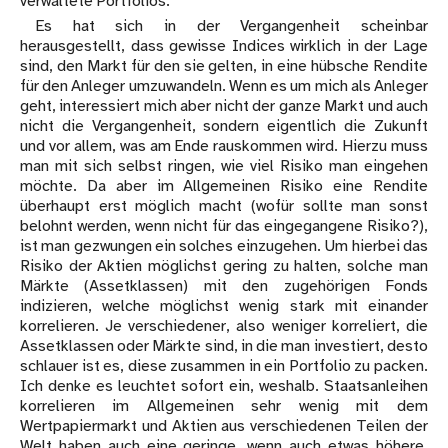
verwaltete Portfolios.
Es hat sich in der Vergangenheit scheinbar
herausgestellt, dass gewisse Indices wirklich in der Lage
sind, den Markt für den sie gelten, in eine hübsche Rendite
für den Anleger umzuwandeln. Wenn es um mich als Anleger
geht, interessiert mich aber nicht der ganze Markt und auch
nicht die Vergangenheit, sondern eigentlich die Zukunft
und vor allem, was am Ende rauskommen wird. Hierzu muss
man mit sich selbst ringen, wie viel Risiko man eingehen
möchte. Da aber im Allgemeinen Risiko eine Rendite
überhaupt erst möglich macht (wofür sollte man sonst
belohnt werden, wenn nicht für das eingegangene Risiko?),
ist man gezwungen ein solches einzugehen. Um hierbei das
Risiko der Aktien möglichst gering zu halten, solche man
Märkte (Assetklassen) mit den zugehörigen Fonds
indizieren, welche möglichst wenig stark mit einander
korrelieren. Je verschiedener, also weniger korreliert, die
Assetklassen oder Märkte sind, in die man investiert, desto
schlauer ist es, diese zusammen in ein Portfolio zu packen.
Ich denke es leuchtet sofort ein, weshalb. Staatsanleihen
korrelieren im Allgemeinen sehr wenig mit dem
Wertpapiermarkt und Aktien aus verschiedenen Teilen der
Welt haben auch eine geringe, wenn auch etwas höhere,