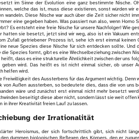
setzt im Sinne der Evolution eine ganz bestimmte Nische. Oh
nnen, welche das ist, muss diese existieren, sonst würden wir e
n wandeln. Diese Nische war auch über die Zeit sicher nicht imm
immer eine gegeben haben. Was passiert nun also, wenn Homo S
rbt? Es entsteht eine freie Nische für unsere Nachfolger! Wie ge
wir hatten sie besetzt, jetzt sind wir weg, also ist ein Vakuum en
vom Zufall getriebener Prozess ist, sehe ich erst einmal keinen 
eine neue Spezies diese Nische für sich entdecken sollte. Und d
 die Spezies formt, gibt es eine Wechselbeziehung zwischen Ni
heißt, dass es eine strukturelle Ähnlichkeit zwischen der uns f
 geben wird. Das heißt es ist nicht einmal sicher, ob unser
h helfen wird.
ie Freiwilligkeit des Aussterbens für das Argument wichtig. Denn 
k von Außen aussterben, so bedeutete dies, dass die von uns 
handen wäre und zunächst erst einmal nicht mehr besetzt wer
schwinden beseitigt diese aber nicht, sondern lässt sie weit offen
 in ihrer Kreativität freien Lauf zu lassen.
hiebung der Irrationalität
lärter Heroismus, der sich fortschrittlich gibt, sich nicht läng
n den dummen biologischen Reflexen des Körpers, den er zuguns