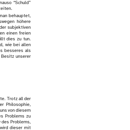
enauso “Schuld”
zeiten.
 man behauptet,
eswegen höhere
der subjektiven
en einen freien
lt dies zu tun.
, wie bei allen
s besseres als
 Besitz unserer
e. Trotz all der
r Philosophie,
e uns von diesem
s Problems zu
g
des Problems,
wird dieser mit