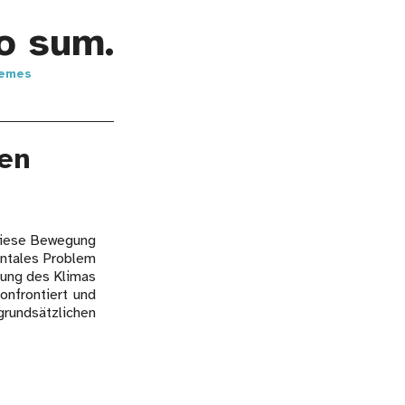
go sum.
Memes
ben
 Diese Bewegung
entales Problem
rung des Klimas
nfrontiert und
rundsätzlichen