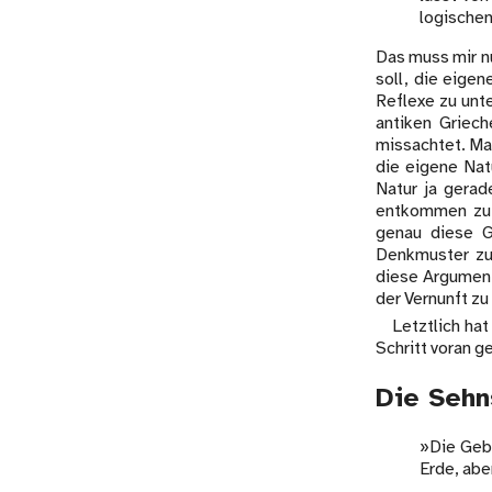
logischen
Das muss mir nu
soll, die eige
Reflexe zu unt
antiken Griec
missachtet. Ma
die eigene Nat
Natur ja gerad
entkommen zu s
genau diese Gr
Denkmuster zu 
diese Argumenta
der Vernunft z
Letztlich hat
Schritt voran 
Die Sehn
»Die Gebä
Erde, abe