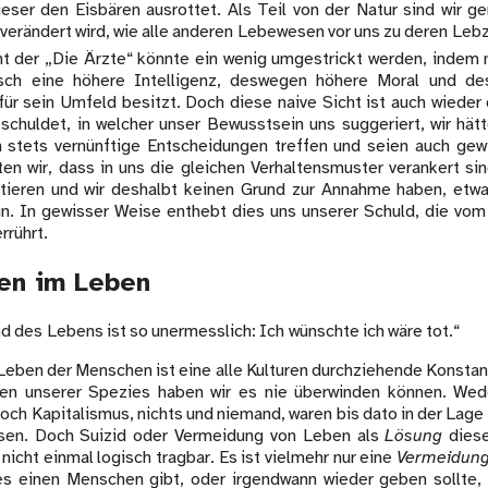
ieser den Eisbären ausrottet. Als Teil von der Natur sind wir g
 verändert wird, wie alle anderen Lebewesen vor uns zu deren Leb
 der „Die Ärzte“ könnte ein wenig umgestrickt werden, indem
ch eine höhere Intelligenz, deswegen höhere Moral und d
für sein Umfeld besitzt. Doch diese naive Sicht ist auch wieder 
schuldet, in welcher unser Bewusstsein uns suggeriert, wir hätt
n stets vernünftige Entscheidungen treffen und seien auch gewil
en wir, dass in uns die gleichen Verhaltensmuster verankert sind
tieren und wir deshalbt keinen Grund zur Annahme haben, etwa
in. In gewisser Weise enthebt dies uns unserer Schuld, die vom
rrührt.
en im Leben
d des Lebens ist so unermesslich: Ich wünschte ich wäre tot.“
eben der Menschen ist eine alle Kulturen durchziehende Konstant
ten unserer Spezies haben wir es nie überwinden können. Wede
och Kapitalismus, nichts und niemand, waren bis dato in der Lag
ösen. Doch Suizid oder Vermeidung von Leben als
Lösung
diese
 nicht einmal logisch tragbar. Es ist vielmehr nur eine
Vermeidun
s einen Menschen gibt, oder irgendwann wieder geben sollte, 