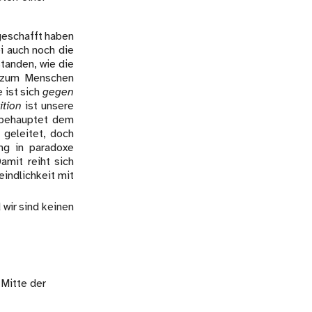
 geschafft haben
i auch noch die
tanden, wie die
e zum Menschen
 ist sich
gegen
ition
ist unsere
r behauptet dem
 geleitet, doch
ung in paradoxe
amit reiht sich
eindlichkeit mit
 wir sind keinen
 Mitte der