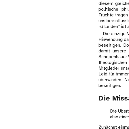
diesem gleiche
politische, ph
Früchte tragen 
uns beeinfluss
ist
Leiden” ist 
Die einzige 
Hinwendung dar
beseitigen. Do
damit unsere 
Schopenhauer W
theologischen 
Mitglieder uns
Leid für immer
überwinden. N
beseitigen.
Die Miss
Die Überb
also eine
Zunächst einma