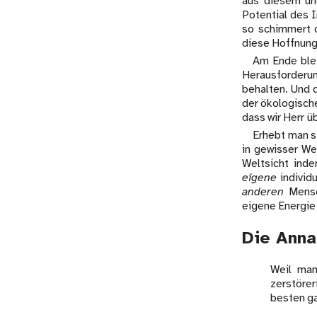
aus diesem une
Potential des 
so schimmert d
diese Hoffnung
Am Ende blei
Herausforderun
behalten. Und d
der ökologisch
dass wir Herr ü
Erhebt man s
in gewisser We
Weltsicht inde
eigene
individ
anderen
Mensch
eigene Energie 
Die Anna
Weil man
zerstöre
besten ga