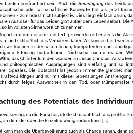
n Leiden konfrontiert sein. Auch die
Beseitigung
des Leids dur
ilosophische oder wirtschaftliche Konzepte hat bis jetzt keine
können – zumindest nicht subjektiv. Dies liegt einfach daran, d
baren Auslöser für das Leiden gibt außer dem Leben selbst. Die
also im vollsten Sinne wörtlich zu nehmen.
Möglichkeit mit diesem Leid fertig zu werden ist erstens die Akz
auf und schließlich das Verharren dabei. Wir können Leid weder 
ch wir können in der willentlichen, kompetenten und ständige
eigene Erlösung herbeiführen. Nietzsche nannte es den Wil
ille, das Christentum den Glauben an Jesus Christus, Aristotele
und philosophischen Ausprägungen sind vielfältig und so indi
erer Spezies. Die Botschaft ist jedoch immer die gleiche: m
 kraftvoll Ringen und nur mit dieser lebenslangen Anstrengung 
icht durch feiges Ausweichen in den Tod, oder stümperhafte 
achtung des Potentials des Individuu
evölkerung, so die Forscher, stelle klimapolitisch das größte Pr
s, an dem der oder die Einzelne wenig ändern kann […]
l kann man die Überbevölkerung auch als Chance sehen, denn sch