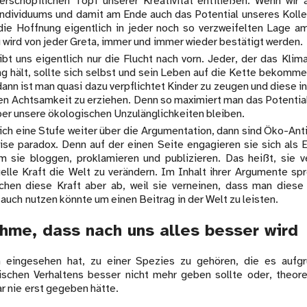
rschöpflichen Topf unserer Kreativität entfließen. Wenn wir 
Individuums und damit am Ende auch das Potential unseres Kollek
ie Hoffnung eigentlich in jeder noch so verzweifelten Lage a
 wird von jeder Greta, immer und immer wieder bestätigt werden.
bt uns eigentlich nur die Flucht nach vorn. Jeder, der das Klima
g hält, sollte sich selbst und sein Leben auf die Kette bekomme
ann ist man quasi dazu verpflichtet Kinder zu zeugen und diese 
en Achtsamkeit zu erziehen. Denn so maximiert man das Potential 
ber unsere ökologischen Unzulänglichkeiten bleiben.
ich eine Stufe weiter über die Argumentation, dann sind Öko-Anti
ise paradox. Denn auf der einen Seite engagieren sie sich als Ei
m sie bloggen, proklamieren und publizieren. Das heißt, sie ve
uelle Kraft die Welt zu verändern. Im Inhalt ihrer Argumente sp
en diese Kraft aber ab, weil sie verneinen, dass man diese
auch nutzen könnte um einen Beitrag in der Welt zu leisten.
hme, dass nach uns alles besser wird
 eingesehen hat, zu einer Spezies zu gehören, die es aufgr
rischen Verhaltens besser nicht mehr geben sollte oder, theore
r nie erst gegeben hätte.