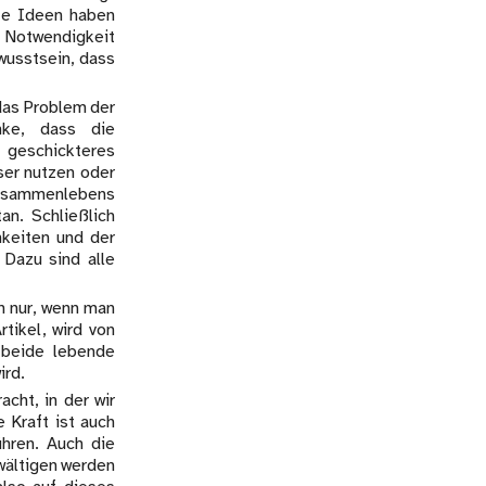
te Ideen haben
 Notwendigkeit
wusstsein, dass
das Problem der
nke, dass die
geschickteres
ser nutzen oder
 Zusammenlebens
an. Schließlich
hkeiten und der
 Dazu sind alle
h nur, wenn man
tikel, wird von
 beide lebende
ird.
cht, in der wir
 Kraft ist auch
ühren. Auch die
wältigen werden