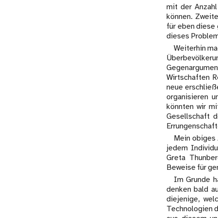
mit der Anzah
können. Zweit
für eben diese
dieses Problem 
Weiterhin ma
Überbevölker
Gegenargumen
Wirtschaften R
neue erschließ
organisieren u
könnten wir mi
Gesellschaft d
Errungenschafte
Mein obiges 
jedem Individu
Greta Thunber
Beweise für gen
Im Grunde ha
denken bald au
diejenige, wel
Technologien d