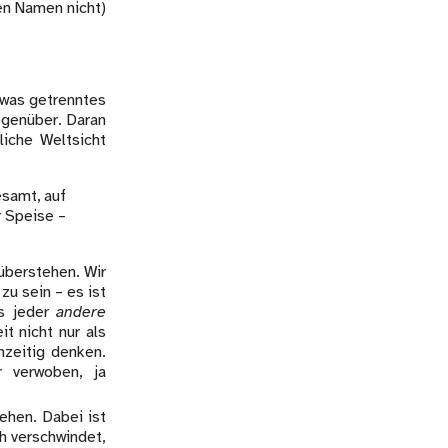
den Namen nicht)
etwas getrenntes
egenüber. Daran
liche Weltsicht
esamt, auf
r Speise –
überstehen. Wir
zu sein – es ist
ss jeder
andere
t nicht nur als
hzeitig denken.
r verwoben, ja
ehen. Dabei ist
ch verschwindet,