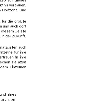
also auf dieses
tivs vertrauen,
m Horizont. Und
 für die größte
n und auch dort
in diesem Geiste
in der Zukunft,
natalisten auch
nzelne für ihre
rtrauen in ihre
rechen sie
allen
 dem Einzelnen
und ihres
tisch, am