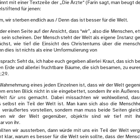
innt mit einer Textzeile der „Die Ärzte“ (Farin sagt, man beugt 
elstiftend für jenen:
, wir sterben endlich aus / Denn das ist besser für die Welt.
 der einen Seite auf der Ansicht, dass “wir”, also die Menschen, 
u sein scheinen. Der Mensch steht der Welt als eigene Instanz g
chst, wie tief die Einsicht des Christentums über die mensch
nn dies ist nichts als eine Umformulierung von
sprach: Seht da, ich habe euch gegeben allerlei Kraut, das sich b
n Erde und allerlei fruchtbare Bäume, die sich besamen, zu eure
;29.
 Wahrnehmung eines jeden Einzelnen ist, dass wir der Welt gegen
m ersten Blick nicht in sie eingebettet, sondern ihr ein Äußeres 
Welt
für uns
gemacht. Dabei missachten wir wohlwollend, da
 selbst ein Teil der Welt ist. Man kann sich also die Menschhei
 veräußertes vorstellen, sondern man muss beide Seiten gleic
hen wir der Welt gegenüber, objektiv sind wir tief mit ih
r von ihr.
ollten wir aussterben, dann würde mit uns ein Teil der Welt verg
ht klar, warum es besser für die Welt sein sollte, dass der Mens