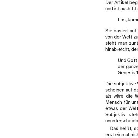
Der Artikel beg
und ist auch tit
Los, komm
Sie basiert auf
von der Welt z
sieht man zunä
hinabreicht, de
Und Gott 
der ganze
Genesis 1
Die subjektive
scheinen auf de
als wäre die 
Mensch für uns
etwas der Welt
Subjektiv ste
ununterscheidba
Das heißt, s
erst einmal nic