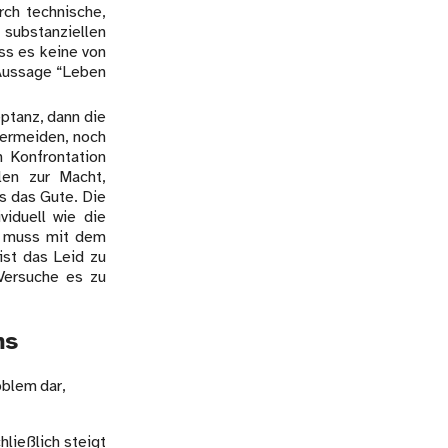
ch technische,
 substanziellen
ass es keine von
 Aussage “Leben
eptanz, dann die
vermeiden, noch
n Konfrontation
len zur Macht,
s das Gute. Die
viduell wie die
an muss mit dem
ist das Leid zu
Versuche es zu
ms
oblem dar,
ließlich steigt