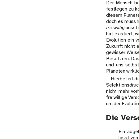
Der Mensch be
festlegen zu kö
diesem Planete
doch es muss 
freiwillig
aussti
hat existiert, 
Evolution ein 
Zukunft nicht 
gewisser Weise
Besetzern. Das 
und uns selbst
Planeten wirklic
Hierbei ist d
Selektionsdruc
nicht mehr vor
freiwillige Ver
um der Evolution
Die Versc
Ein abgek
lässt vo