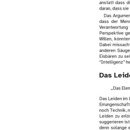
anstatt dass d
daran, dass sie
Das Argument
dass der Mens
Verantwortung 
Perspektive ge
Willen, könnte
Dabei missacht
anderen Säuge
Eisbären zu se
“Intelligenz” he
Das Leid
„Das Elen
Das Leiden im L
Errungenschaf
noch Technik, n
Leiden zu erl
suggerieren ist
denn solange e