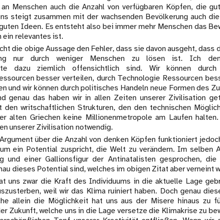
l an Menschen auch die Anzahl von verfügbaren Köpfen, die gu
ens steigt zusammen mit der wachsenden Bevölkerung auch die
 guten Ideen. Es entsteht also bei immer mehr Menschen das Be
ein relevantes ist.
cht die obige Aussage den Fehler, dass sie davon ausgeht, dass 
ung nur durch weniger Menschen zu lösen ist. Ich de
te dazu ziemlich offensichtlich sind. Wir können durch 
essourcen besser verteilen, durch Technologie Ressourcen bes
en und wir können durch politisches Handeln neue Formen des
nd genau das haben wir in allen Zeiten unserer Zivilisation get
t den writschaftlichen Strukturen, den den technischen Möglic
er alten Griechen keine Millionenmetropole am Laufen halten.
n unserer Zivilisation notwendig.
Argument über die Anzahl von denken Köpfen funktioniert jedoc
um ein Potential zuspricht, die Welt zu verändern. Im selben Ar
g und einer Gallionsfigur der Antinatalisten gesprochen, die
au dieses Potential sind, welches im obigen Zitat aber verneint w
t uns zwar die Kraft des Individuums in die aktuelle Lage gebra
szusterben, weil wir das Klima ruiniert haben. Doch genau diese
che allein die Möglichkeit hat uns aus der Misere hinaus zu f
er Zukunft, welche uns in die Lage versetze die Klimakrise zu be