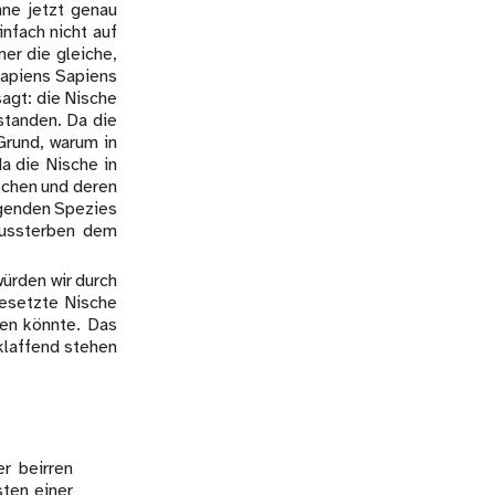
ne jetzt genau
infach nicht auf
er die gleiche,
apiens Sapiens
sagt: die Nische
tstanden. Da die
Grund, warum in
a die Nische in
schen und deren
olgenden Spezies
 Aussterben dem
würden wir durch
besetzte Nische
den könnte. Das
 klaffend stehen
er beirren
ten einer