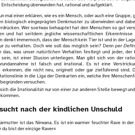
 Entscheidung überwunden hat, rational und aufgeklärt.
n mal einer erklären, wie es ein Mensch, oder auch eine Gruppe,
nen biologisch eingeprägten Denkmuster zu überwinden und dabe
erdrücken. Wer soetwas behauptet hat den Menschen so gut vers
hen und hat seitdem jegliche wissenschaftlichen Erkenntniss
n denkt immernoch, dass der Mensch kein Tier ist und in der Lage
ur zu verhalten. Doch wie soll das möglich sein? Denn
per Defin
e das, was unser
natürlichen
Verhalten festlegt und jeder, de
ein, ist einer Illusion unterlegen. Man gibt sich von der ratio
undannahme ist falsch und irrational. Es ist eine Verstrick
erkennen, die nicht neu, originell oder gar zielführend sind. D
tionslinie in die Liga der Denkarten ein, welche ihre Menschenf
u begründen versuchen.
 sich die Irrationalität nur von einer zur anderen Stelle bewegt und
gekommen.
sucht nach der kindlichen Unschuld
rmutter ist das Nirwana. Es ist ein warmer feuchter Rave in der
r du bist der einzige Raver«