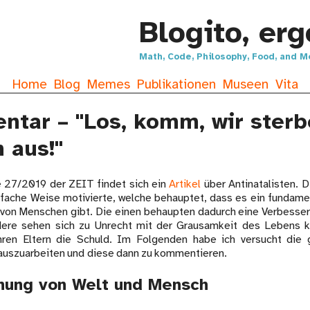
Blogito, er
Math, Code, Philosophy, Food, and 
Home
Blog
Memes
Publikationen
Museen
Vita
tar – "Los, komm, wir ster
h aus!"
 27/2019 der ZEIT findet sich ein
Artikel
über Antinatalisten.
ielfache Weise motivierte, welche behauptet, dass es ein fundam
 von Menschen gibt. Die einen behaupten dadurch eine Verbesse
dere sehen sich zu Unrecht mit der Grausamkeit des Lebens ko
hren Eltern die Schuld. Im Folgenden habe ich versucht die g
uszuarbeiten und diese dann zu kommentieren.
nung von Welt und Mensch